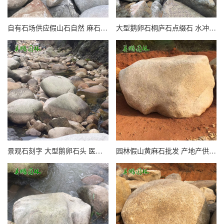
自有石场供应假山石自然 麻石景观石 河石驳岸吨位桐庐石
大型鹅卵石桐庐石点缀石 水冲石麻石矿山 水池河道驳岸原石
景观石刻字 大型鹅卵石头 医院校园企业单位麻石门牌石
园林假山黄麻石批发 产地产供应桐庐石园林石 景观河滩石