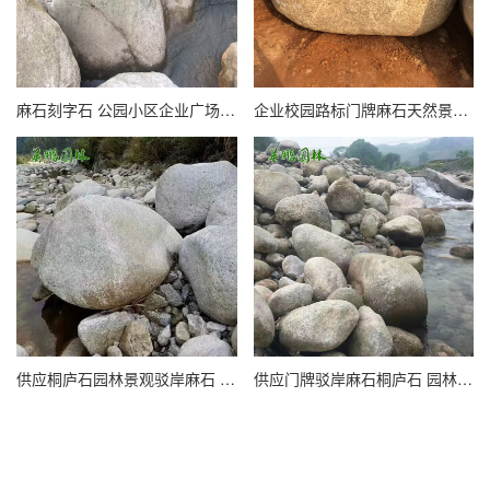
麻石刻字石 公园小区企业广场石头 桐庐石农村牌石运石
企业校园路标门牌麻石天然景观石大型刻字石立石风景石
供应桐庐石园林景观驳岸麻石 门牌麻色石景墙黄石
供应门牌驳岸麻石桐庐石 园林造景黄麻石 桐庐刻字石