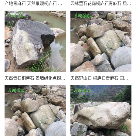
产地青麻石 天然景观桐庐石 日式庭院造景置石 基地万吨批发
园林置石花岗桐庐石青麻石 质地坚硬景观石英鹏基地山区直发
天然青石桐庐石 景墙绿化点缀景观麻石 英鹏园林工程石
天然野山石 桐庐石青麻石 园林工程施工置石 英鹏厂基地直发