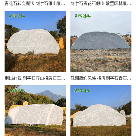
青花石转变魔法 刻字石假山景观设计 让假山石楼盘花园熠熠生辉
刻字石青花石假山 散置园林景观招牌石设计开启居家美学新篇章
别出心裁 刻字石假山招牌石工程 青花石为花园景观增添灵动之美
低调简约风格 招牌刻字石青石假山点亮别墅花园庭院 静享品味生活