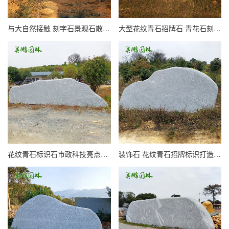
与大自然接触 刻字石景观石散置造型设计 青石让花园庭院增添活力
大型花纹青石招牌石 青花石刻字标识景观石 英鹏景石产地直发
花纹青石标识石市政科技亮点亮相 刻字石智慧绿色城市 青花石厂家
装饰石 花纹青石招牌标识打造标识石个性化刻字景石厂家批发